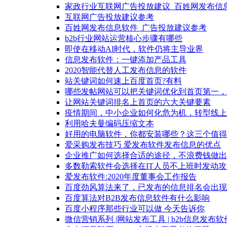
家政行业互联网广告投放建议_百姓网发布信
互联网广告投放建议参考
百姓网发布信息软件_广告投放建议参考
b2b行业网站运营核心步骤有哪些
即使在移动AI时代，软件仍将主导业界
信息发布软件：一键添加产品工具
2020智能代替人工发布信息的软件
站关键词如何速上百度首页?有料
哪些发帖网站可以把关键词优化到首页第一，
让网站关键词排名上首页的六大关键要素
疫情期间，中小企业如何化危为机，转型线上
利用哈夫曼编码压缩文本
好用的电脑软件，你都安装哪些？这三个值得
爱采购发布技巧 爱发布软件发布信息的优点
企业推广如何选择合适的途径，不浪费钱做出
多数勒索软件会选择在IT人员不上班时发动攻
爱发布软件:2020年度董事会工作报告
百度劲风算法来了，已发布的信息排名会出现
百度算法对B2B发布信息软件有什么影响
百度小程序那些行业可以做 今天告诉你
微信营销系列 |网站发布工具 | b2b信息发布软