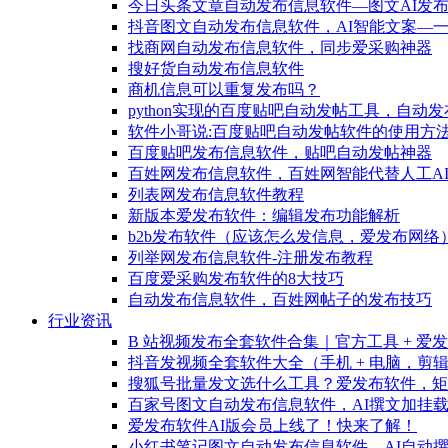
今日头条文章自动发布信息软件—图文AI发
抖音图文自动发布信息软件，AI智能文案—
找商网自动发布信息软件，同步爱采购神器
搜好货自动发布信息软件
商机信息可以重复发布吗？
python实现的百度贴吧自动发帖工具，自动
软件小哥说:百度贴吧自动发帖软件的使用方
百度贴吧发布信息软件，贴吧自动发帖神器
百姓网发布信息软件，百姓网智能代替人工A
列表网发布信息软件教程
新版本爱发布软件：编辑发布功能解析
b2b发布软件（应该怎么发信息，爱发布网络
列举网发布信息软件-注册发布教程
百度爱采购发布软件的8大技巧
自动发布信息软件，百姓网帖子的发布技巧
行业资讯
B 站视频发布全套软件合集｜官方工具 + 爱
抖音发视频全套软件大全（手机 + 电脑，剪辑 +
搜狐号批量发文选什么工具？爱发布软件，矩
百家号图文自动发布信息软件，AI撰文加挂
爱发布软件AI版会员上线了！快来了解！
小红书笔记图文自动发布信息软件，AI自动