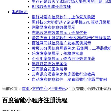
生存还是毁灭？B2B市场人要思考的问题 | B
B2B独角兽成长营导师
案例展示
搜好货发布信息软件，上传爱采购版
黑科技or大势所趋？谈谈手机GPU驱动升级
列举网发布信息效果展示
志讯云发布效果展示：会员代开
爱发布自主研发软件“爱发布超级云”智能版发
百姓网同城信息推广发布案例展示
黄页88分类信息网案例之:石笼网，二手装载
乐发发案例展示：价格更实惠
企业汇案例展示：物流行业效果显著
讯呱呱发布效果案例
云商讯会员案例展示
云商讯会员案例之机床回收行业效果
自动发布信息软件—发布回收行业霸屏案例
当前位置：
首页
>
文档中心
>
行业资讯
>
百度智能小程序注册流
百度智能小程序注册流程