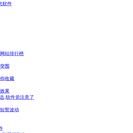
息软件
网站排行榜
突围
你收藏
效果
击,软件党注意了
短暂波动
件