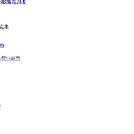
2B联盟领跑者
那点事
布
机行业展示
程