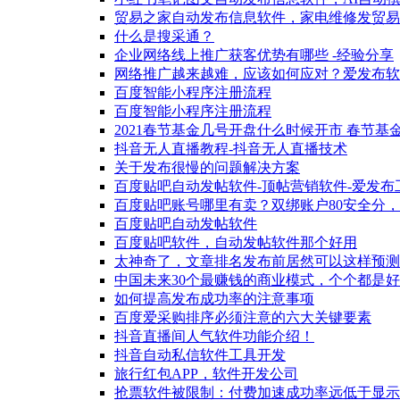
贸易之家自动发布信息软件，家电维修发贸易
什么是搜采通？
企业网络线上推广获客优势有哪些 -经验分享
网络推广越来越难，应该如何应对？爱发布软
百度智能小程序注册流程
百度智能小程序注册流程
2021春节基金几号开盘什么时候开市 春节
抖音无人直播教程-抖音无人直播技术
关于发布很慢的问题解决方案
百度贴吧自动发帖软件-顶帖营销软件-爱发布
百度贴吧账号哪里有卖？双绑账户80安全分
百度贴吧自动发帖软件
百度贴吧软件，自动发帖软件那个好用
太神奇了，文章排名发布前居然可以这样预测
中国未来30个最赚钱的商业模式，个个都是
如何提高发布成功率的注意事项
百度爱采购排序必须注意的六大关键要素
抖音直播间人气软件功能介绍！
抖音自动私信软件工具开发
旅行红包APP，软件开发公司
抢票软件被限制：付费加速成功率远低于显示