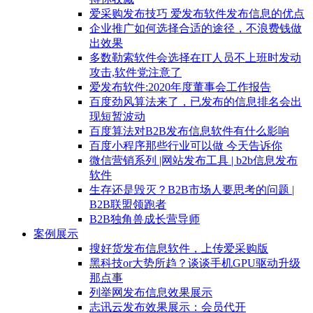
爱采购发布技巧 爱发布软件发布信息的优点
企业推广如何选择合适的途径，不浪费钱做
出效果
多数勒索软件会选择在IT人员不上班时发动
攻击,软件党注意了
爱发布软件:2020年度董事会工作报告
百度劲风算法来了，已发布的信息排名会出
现短暂波动
百度算法对B2B发布信息软件有什么影响
百度小程序那些行业可以做 今天告诉你
微信营销系列 |网站发布工具 | b2b信息发布
软件
生存还是毁灭？B2B市场人要思考的问题 |
B2B联盟领跑者
B2B独角兽成长营导师
案例展示
搜好货发布信息软件，上传爱采购版
黑科技or大势所趋？谈谈手机GPU驱动升级
那点事
列举网发布信息效果展示
志讯云发布效果展示：会员代开