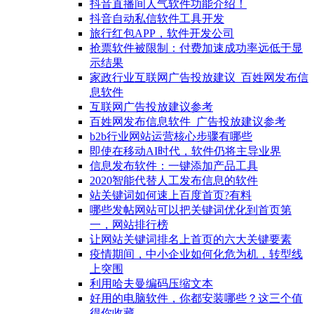
抖音直播间人气软件功能介绍！
抖音自动私信软件工具开发
旅行红包APP，软件开发公司
抢票软件被限制：付费加速成功率远低于显
示结果
家政行业互联网广告投放建议_百姓网发布信
息软件
互联网广告投放建议参考
百姓网发布信息软件_广告投放建议参考
b2b行业网站运营核心步骤有哪些
即使在移动AI时代，软件仍将主导业界
信息发布软件：一键添加产品工具
2020智能代替人工发布信息的软件
站关键词如何速上百度首页?有料
哪些发帖网站可以把关键词优化到首页第
一，网站排行榜
让网站关键词排名上首页的六大关键要素
疫情期间，中小企业如何化危为机，转型线
上突围
利用哈夫曼编码压缩文本
好用的电脑软件，你都安装哪些？这三个值
得你收藏