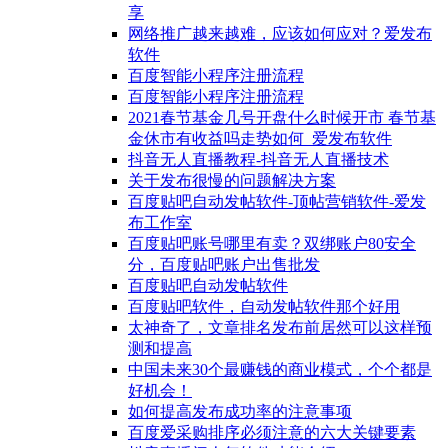
享
网络推广越来越难，应该如何应对？爱发布
软件
百度智能小程序注册流程
百度智能小程序注册流程
2021春节基金几号开盘什么时候开市 春节基
金休市有收益吗走势如何_爱发布软件
抖音无人直播教程-抖音无人直播技术
关于发布很慢的问题解决方案
百度贴吧自动发帖软件-顶帖营销软件-爱发
布工作室
百度贴吧账号哪里有卖？双绑账户80安全
分，百度贴吧账户出售批发
百度贴吧自动发帖软件
百度贴吧软件，自动发帖软件那个好用
太神奇了，文章排名发布前居然可以这样预
测和提高
中国未来30个最赚钱的商业模式，个个都是
好机会！
如何提高发布成功率的注意事项
百度爱采购排序必须注意的六大关键要素