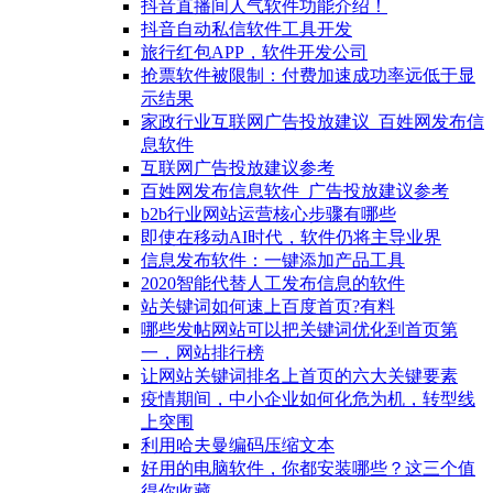
抖音直播间人气软件功能介绍！
抖音自动私信软件工具开发
旅行红包APP，软件开发公司
抢票软件被限制：付费加速成功率远低于显
示结果
家政行业互联网广告投放建议_百姓网发布信
息软件
互联网广告投放建议参考
百姓网发布信息软件_广告投放建议参考
b2b行业网站运营核心步骤有哪些
即使在移动AI时代，软件仍将主导业界
信息发布软件：一键添加产品工具
2020智能代替人工发布信息的软件
站关键词如何速上百度首页?有料
哪些发帖网站可以把关键词优化到首页第
一，网站排行榜
让网站关键词排名上首页的六大关键要素
疫情期间，中小企业如何化危为机，转型线
上突围
利用哈夫曼编码压缩文本
好用的电脑软件，你都安装哪些？这三个值
得你收藏