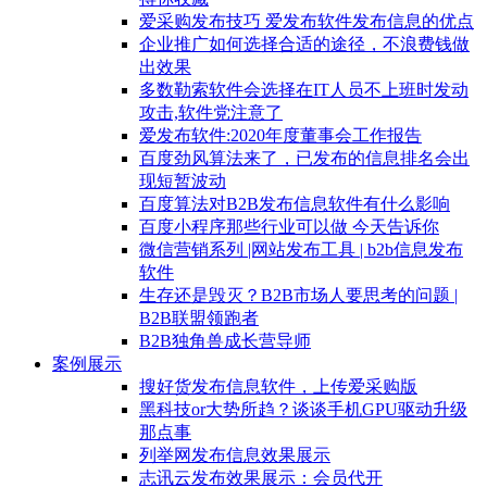
爱采购发布技巧 爱发布软件发布信息的优点
企业推广如何选择合适的途径，不浪费钱做
出效果
多数勒索软件会选择在IT人员不上班时发动
攻击,软件党注意了
爱发布软件:2020年度董事会工作报告
百度劲风算法来了，已发布的信息排名会出
现短暂波动
百度算法对B2B发布信息软件有什么影响
百度小程序那些行业可以做 今天告诉你
微信营销系列 |网站发布工具 | b2b信息发布
软件
生存还是毁灭？B2B市场人要思考的问题 |
B2B联盟领跑者
B2B独角兽成长营导师
案例展示
搜好货发布信息软件，上传爱采购版
黑科技or大势所趋？谈谈手机GPU驱动升级
那点事
列举网发布信息效果展示
志讯云发布效果展示：会员代开