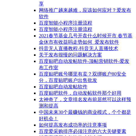
享
网络推广越来越难，应该如何应对？爱发布
软件
百度智能小程序注册流程
百度智能小程序注册流程
2021春节基金几号开盘什么时候开市 春节基
金休市有收益吗走势如何_爱发布软件
抖音无人直播教程-抖音无人直播技术
关于发布很慢的问题解决方案
百度贴吧自动发帖软件-顶帖营销软件-爱发
布工作室
百度贴吧账号哪里有卖？双绑账户80安全
分，百度贴吧账户出售批发
百度贴吧自动发帖软件
百度贴吧软件，自动发帖软件那个好用
太神奇了，文章排名发布前居然可以这样预
测和提高
中国未来30个最赚钱的商业模式，个个都是
好机会！
如何提高发布成功率的注意事项
百度爱采购排序必须注意的六大关键要素